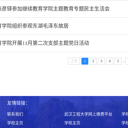
张彦铎参加继续教育学院主题教育专题民主生活会
育学院组织参观东湖毛泽东故居
育学院开展11月第二次支部主题党日活动
...
上页
1
2
3
4
5
友情链接：
联系我们
武汉工程大学网上缴费平台
学
学校主页
学校主页
学