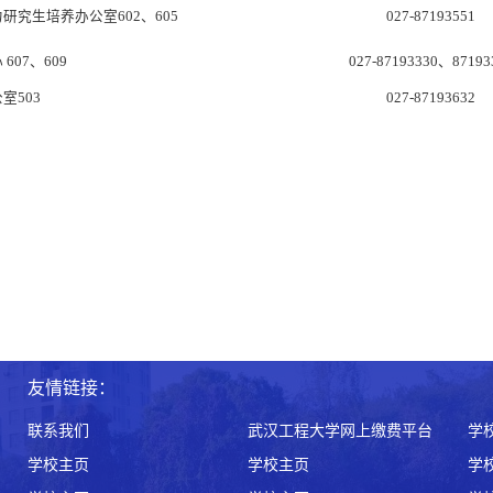
力
研究生培养办公室
602、605
027-
87193551
607、609
027-87193330、87193
室503
027-87193632
友情链接：
联系我们
武汉工程大学网上缴费平台
学
学校主页
学校主页
学