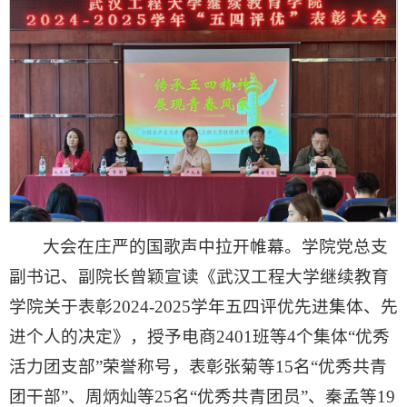
大会在庄严的国歌声中拉开帷幕。学院党总支
副书记、副院长曾颖宣读《武汉工程大学继续教育
学院关于表彰2024-2025学年五四评优先进集体、先
进个人的决定》，授予电商2401班等4个集体“优秀
活力团支部”荣誉称号，表彰张菊等15名“优秀共青
团干部”、周炳灿等25名“优秀共青团员”、秦孟等19